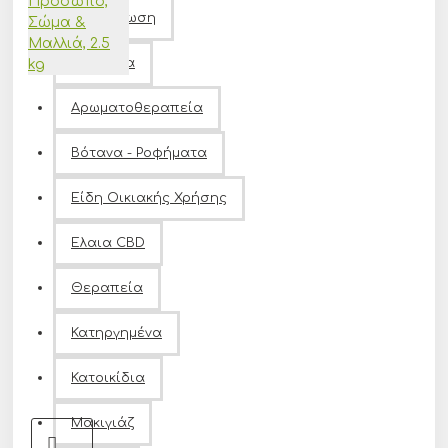
Αποτρίχωση
Αρώματα
ARGITAL Fine
Αρωματοθεραπεία
Green Clay -
Φυσική
Βότανα - Ροφήματα
Λεπτή Σκόνη
Πράσινου
Είδη Οικιακής Χρήσης
Αργίλου για
Πρόσωπο,
Ελαια CBD
Σώμα &
Μαλλιά, 2.5
Θεραπεία
kg
11,40€
Κατηργημένα
15,20€
Κατοικίδια
Μακιγιάζ