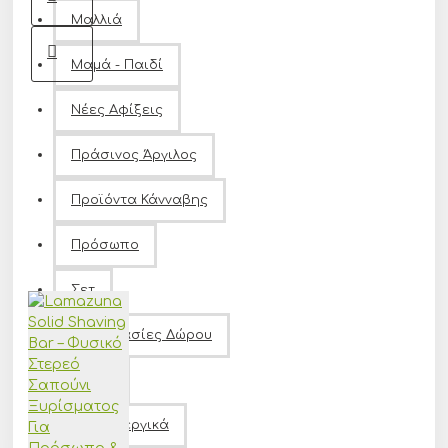
Μαλλιά
Μαμά - Παιδί
Αγόρασε
Νέες Αφίξεις
τώρα
Πράσινος Άργιλος
Προϊόντα Κάνναβης
Πρόσωπο
Σετ
Συσκευασίες Δώρου
Σώμα.
Υποαλλεργικά