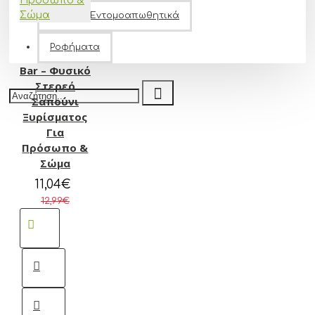
Φυσικά Εντομοαπωθητικά
Lamazuna
Ροφήματα
Solid Shaving
Bar – Φυσικό
Στερεό
Σαπούνι
Ξυρίσματος
Για
Πρόσωπο &
Σώμα
11,04€
12,99€