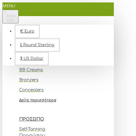
MENU
€
EURO
EUR
ΑΡΧΙΚΗ
€
Euro
ΠΡΟΙΟΝΤΑ
£
Pound Sterling
$
US Dollar
ΜΑΚΙΓΙΆΖ
BB Creams
Bronzers
Concealers
Δείτε περισσότερα
ΠΡΌΣΩΠΟ
Self-Tanning
Προσώπου