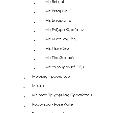
Με Retinal
Με Βιταμίνη C
Με Βιταμίνη Ε
Με Ενζυμα Φρούτων
Με Νιασιναμίδη
Με Πεπτίδια
Με Προβιοτικά
Με Υαλουρονικό Οξύ
Μάσκες Προσώπου
Μάτια
Μείωση Τριχοφυΐας Προσώπου
Ροδόνερο - Rose Water