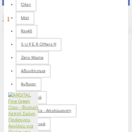
Όλες
0 προϊόν(τα) - 0,00€
Για το Πρόσωπο
Mist
0
Το καλάθι αγορών είναι άδειο!
Rsv40
0
S U P E R Offers !!!
Ταξινόμηση:
Εμφάνιση:
Zero Waste
Αδυνάτισμα
Άνδρας
Αντηλιακά
Αντισηψία - Απολύμανση
Αποσμητικά