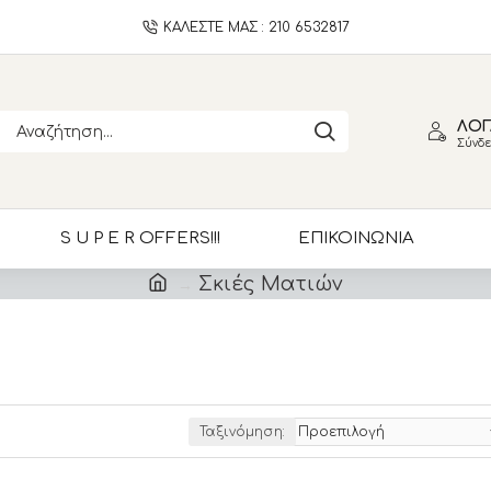
ΚΑΛΕΣΤΕ ΜΑΣ : 210 6532817
ΛΟΓ
Σύνδε
S U P E R OFFERS!!!
ΕΠΙΚΟΙΝΩΝΙΑ
Σκιές Ματιών
Ταξινόμηση: