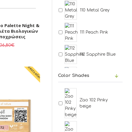
110 Metal Grey
o Palette Night &
αλέτα Βιολογικών
111 Peach Pink
Αποχρώσεις
36,80€
112 Sapphire Blue
Bestseller
Color Shades
113 Coppered Gold
115 Ruby Red
Zao 102 Pinky
beige
116 Denim Blue