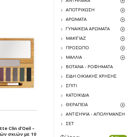
ΑΝΤΗΛΙΑΚΆ
ΑΠΟΤΡΊΧΩΣΗ
ΑΡΏΜΑΤΑ
ΓΥΝΑΙΚΕΊΑ ΑΡΏΜΑΤΑ
ΜΑΚΙΓΙΆΖ
ΠΡΌΣΩΠΟ
ΜΑΛΛΙΆ
ΒΌΤΑΝΑ - ΡΟΦΉΜΑΤΑ
ΕΊΔΗ ΟΙΚΙΑΚΉΣ ΧΡΉΣΗΣ
ΣΠΊΤΙ
ΚΑΤΟΙΚΊΔΙΑ
ΘΕΡΑΠΕΊΑ
ΑΝΤΙΣΗΨΊΑ - ΑΠΟΛΎΜΑΝΣΗ
ΣΕΤ
te Clin d’Oeil –
ών σκιών με 10