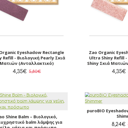
Organic Eyeshadow Rectangle
Zao Organic Eyes
y Refill - Βιολογική Pearly Σκιά
Ultra Shiny Refill 
Ματιών (Ανταλλακτικό)
Shiny Σκιά Ματιώ
4,35€
4,35€
5,80€
puroBIO Eyeshado
Shim
ao Shine Balm – Βιολογικό,
υχρηστικό balm λάμψης για
8,24€
είλη, μάτια και πρόσωπο