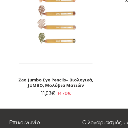
Zao Jumbo Eye Pencils– Βιολογικά,
JUMBO, Μολύβια Ματιών
11,03€
14,70€
Επικοινωνία
Ο λογαριασμός μ