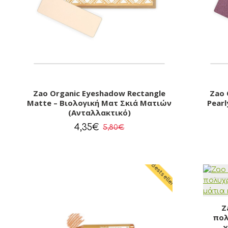
Zao Organic Eyeshadow Rectangle
Zao 
Matte – Βιολογική Ματ Σκιά Ματιών
Pearl
(Ανταλλακτικό)
4,35€
5,80€
Bestseller
Z
πολ
χ