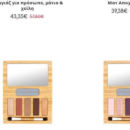
ιγιάζ για πρόσωπο, μάτια &
Ματ Απο
χείλη
39,38€
43,35€
57,80€