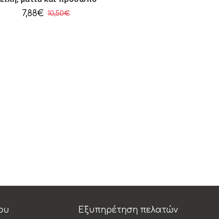
7,88€
10,50€
ου
Εξυπηρέτηση πελατών