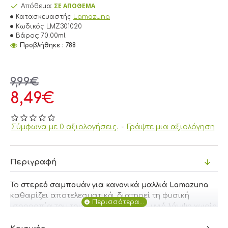
ΣΕ ΑΠΌΘΕΜΑ
Απόθεμα:
Lamazuna
Κατασκευαστής:
Κωδικός:
LMZ301020
Βάρος:
70.00ml
Προβλήθηκε : 788
9,99€
8,49€
Σύμφωνα με 0 αξιολογήσεις.
-
Γράψτε μια αξιολόγηση
Περιγραφή
Το
στερεό σαμπουάν για κανονικά μαλλιά Lamazuna
καθαρίζει αποτελεσματικά, διατηρεί τη φυσική
ισορροπία του τριχωτού και χαρίζει υγιή λάμψη χωρίς
να βαραίνει την τρίχα.