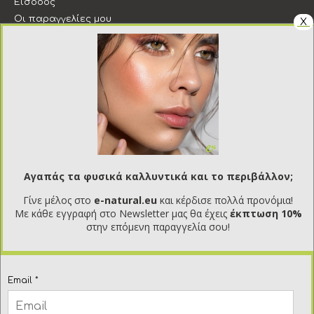
Είσοδος
Οι παραγγελίες μου
X
Επιστροφές
Λίστα επιθυμιών
Εξυπηρέτηση πελατών
Εταιρεία
Επικοινωνία
Όροι χρήσης
Τρόποι αποστολής
Αγαπάς τα φυσικά καλλυντικά και το περιβάλλον;
Τρόποι πληρωμής
Προστασία προσωπικών δεδομένων
Γίνε μέλος στο
e-natural.eu
και κέρδισε πολλά προνόμια!
Με κάθε εγγραφή στο Newsletter μας θα έχεις
έκπτωση 10%
Newsletter - Ενημερωτικό δελτίο
στην επόμενη παραγγελία σου!
Μείνετε ενημερωμένοι με νέα και προσφορές με την
εγγραφή σας στο newsletter μας
Email *
Αποστολή
Έχω διαβάσει και αποδέχομαι τους