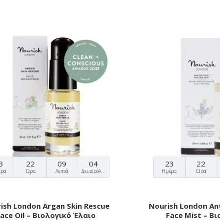
3
22
09
03
23
22
έρα
Ώρα
Λεπτά
Δευτερόλεπτα
Ημέρα
Ώρα
ish London Argan Skin Rescue
Nourish London An
Face Oil – Βιολογικό Έλαιο
Face Mist – Β