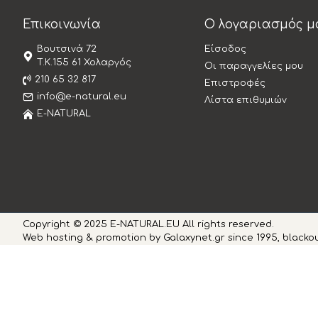
Επικοινωνία
Ο λογαριασμός μ
Βουτσινά 72
Είσοδος
T.K.155 61 Χολαργός
Οι παραγγελίες μου
210 65 32 817
Επιστροφές
info@e-natural.eu
Λίστα επιθυμιών
E-NATURAL
Copyright © 2025 E-NATURAL.EU All rights reserved.
Web hosting & promotion by Galaxynet.gr since 1995, blackou