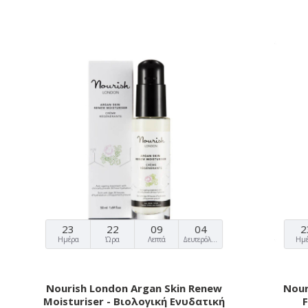
23
22
09
03
2
Ημέρα
Ώρα
Λεπτά
Δευτερόλεπτα
Ημ
Nourish London Argan Skin Renew
Nour
Moisturiser - Βιολογική Ενυδατική