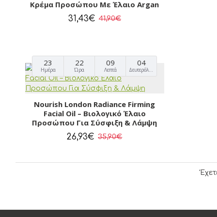
Κρέμα Προσώπου Με Έλαιο Argan
31,43€
41,90€
23
22
09
03
Ημέρα
Ώρα
Λεπτά
Δευτερόλεπτα
Nourish London Radiance Firming
Facial Oil – Βιολογικό Έλαιο
Προσώπου Για Σύσφιξη & Λάμψη
26,93€
35,90€
Έχετ