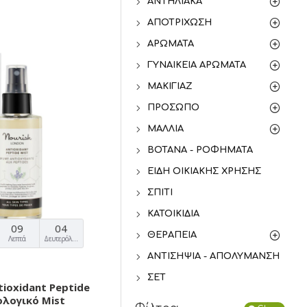
ΑΝΤΗΛΙΑΚΆ
ΑΠΟΤΡΊΧΩΣΗ
ΑΡΏΜΑΤΑ
ΓΥΝΑΙΚΕΊΑ ΑΡΏΜΑΤΑ
ΜΑΚΙΓΙΆΖ
ΠΡΌΣΩΠΟ
ΜΑΛΛΙΆ
ΒΌΤΑΝΑ - ΡΟΦΉΜΑΤΑ
ΕΊΔΗ ΟΙΚΙΑΚΉΣ ΧΡΉΣΗΣ
ΣΠΊΤΙ
ΚΑΤΟΙΚΊΔΙΑ
09
03
ΘΕΡΑΠΕΊΑ
Λεπτά
Δευτερόλεπτα
ΑΝΤΙΣΗΨΊΑ - ΑΠΟΛΎΜΑΝΣΗ
ΣΕΤ
tioxidant Peptide
ιολογικό Mist