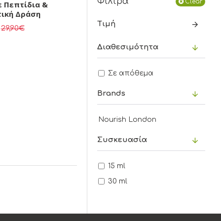
Φίλτρα
Clear
 Πεπτίδια &
τική Δράση
Τιμή
29,90€
Διαθεσιμότητα
Σε απόθεμα
Brands
Nourish London
Συσκευασία
15 ml
30 ml