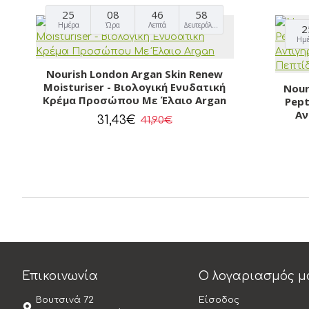
25
08
46
57
Ημέρα
Ώρα
Λεπτά
Δευτερόλεπτα
2
Ημ
Nourish London Argan Skin Renew
Moisturiser - Βιολογική Ενυδατική
Nour
Κρέμα Προσώπου Με Έλαιο Argan
Pept
Aν
31,43€
41,90€
Επικοινωνία
Ο λογαριασμός μ
Βουτσινά 72
Είσοδος