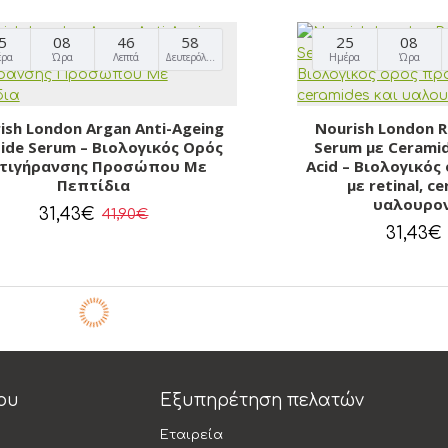
5
08
46
57
25
08
έρα
Ώρα
Λεπτά
Δευτερόλεπτα
Ημέρα
Ώρα
ish London Argan Anti-Ageing
Nourish London Re
ide Serum – Βιολογικός Ορός
Serum με Ceramid
τιγήρανσης Προσώπου Με
Acid – Βιολογικό
Πεπτίδια
με retinal, c
υαλουρον
31,43€
41,90€
31,43€
ου
Εξυπηρέτηση πελατών
Εταιρεία