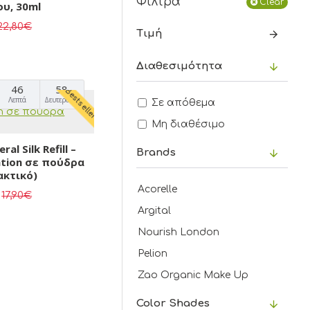
Φίλτρα
Clear
υ, 30ml
22,80€
Τιμή
Διαθεσιμότητα
46
57
Bestseller
Λεπτά
Δευτερόλεπτα
Σε απόθεμα
Μη διαθέσιμο
al Silk Refill –
Brands
ation σε πούδρα
ακτικό)
Acorelle
17,90€
Argital
Nourish London
Pelion
Zao Organic Make Up
Color Shades