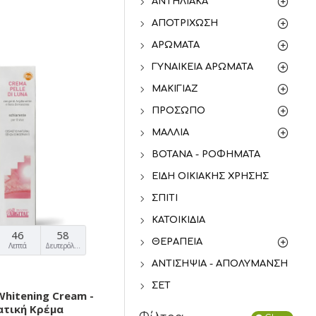
ΑΝΤΗΛΙΑΚΆ
ΑΠΟΤΡΊΧΩΣΗ
ΑΡΏΜΑΤΑ
ΓΥΝΑΙΚΕΊΑ ΑΡΏΜΑΤΑ
ΜΑΚΙΓΙΆΖ
ΠΡΌΣΩΠΟ
ΜΑΛΛΙΆ
ΒΌΤΑΝΑ - ΡΟΦΉΜΑΤΑ
ΕΊΔΗ ΟΙΚΙΑΚΉΣ ΧΡΉΣΗΣ
ΣΠΊΤΙ
ΚΑΤΟΙΚΊΔΙΑ
46
57
ΘΕΡΑΠΕΊΑ
Λεπτά
Δευτερόλεπτα
ΑΝΤΙΣΗΨΊΑ - ΑΠΟΛΎΜΑΝΣΗ
ΣΕΤ
Whitening Cream -
ατική Κρέμα