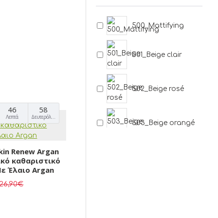
500_Mattifying
501_Beige clair
502_Beige rosé
46
57
Λεπτά
Δευτερόλεπτα
503_Beige orangé
kin Renew Argan
504_Beige neutre
γικό καθαριστικό
ε Έλαιο Argan
26,90€
505_Beige noisette