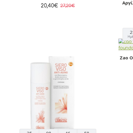
Αργί
20,40€
27,20€
2
Ημ
Zao O