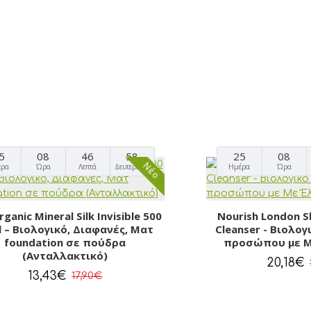
5
08
46
57
25
08
Νέο
έρα
Ώρα
Λεπτά
Δευτερόλεπτα
Ημέρα
Ώρα
ganic Mineral Silk Invisible 500
Nourish London S
ll – Βιολογικό, Διαφανές, Ματ
Cleanser - Βιολο
foundation σε πούδρα
προσώπου με Μ
(Ανταλλακτικό)
20,18€
13,43€
17,90€