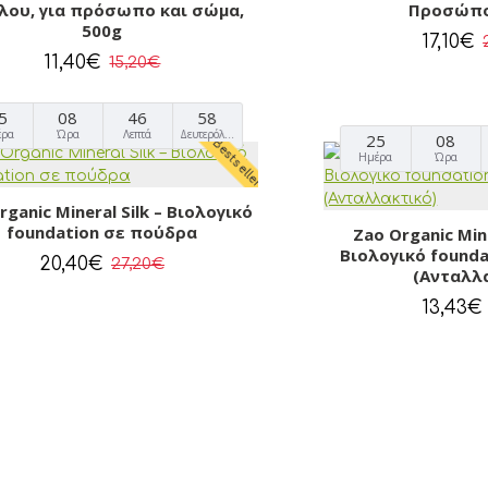
λου, για πρόσωπο και σώμα,
Προσώπο
500g
17,10€
11,40€
15,20€
5
08
46
57
έρα
Ώρα
Λεπτά
Δευτερόλεπτα
25
08
Bestseller
Ημέρα
Ώρα
rganic Mineral Silk – Βιολογικό
foundation σε πούδρα
Zao Organic Miner
Βιολογικό found
20,40€
27,20€
(Ανταλλ
13,43€