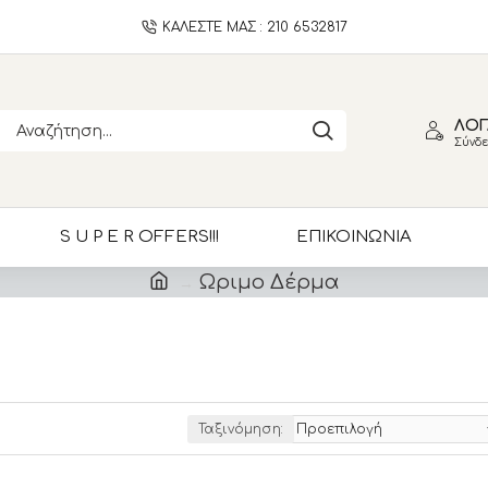
ΚΑΛΕΣΤΕ ΜΑΣ : 210 6532817
ΛΟΓ
Σύνδε
S U P E R OFFERS!!!
ΕΠΙΚΟΙΝΩΝΙΑ
Ωριμο Δέρμα
Ταξινόμηση: