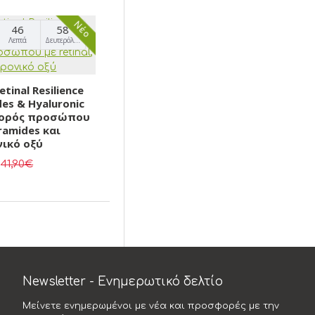
Νέο
46
57
Λεπτά
Δευτερόλεπτα
tinal Resilience
es & Hyaluronic
ς ορός προσώπου
eramides και
ικό οξύ
41,90€
Newsletter - Ενημερωτικό δελτίο
Μείνετε ενημερωμένοι με νέα και προσφορές με την