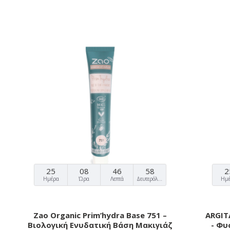
25
08
46
57
2
Ημέρα
Ώρα
Λεπτά
Δευτερόλεπτα
Ημ
Zao Organic Prim’hydra Base 751 –
ARGITA
Βιολογική Ενυδατική Βάση Μακιγιάζ
- Φυ