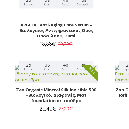
25
08
46
57
Ημέρα
Ώρα
Λεπτά
Δευτερόλεπτα
ARGITAL Anti-Aging Face Serum –
Βιολογικός Αντιγηραντικός Ορός
Προσώπου, 30ml
15,53€
20,70€
25
08
46
57
2
Νέο
Ημέρα
Ώρα
Λεπτά
Δευτερόλεπτα
Ημ
Zao Organic Mineral Silk Invisible 500
Zao Or
–Βιολογικό, Διαφανές, Ματ
Refi
foundation σε πούδρα
20,40€
27,20€