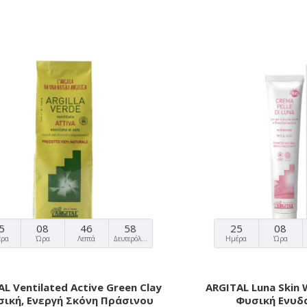
5
08
46
57
25
08
έρα
Ώρα
Λεπτά
Δευτερόλεπτα
Ημέρα
Ώρα
L Ventilated Active Green Clay
ARGITAL Luna Skin 
σική, Ενεργή Σκόνη Πράσινου
Φυσική Eνυδ