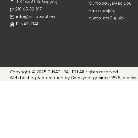
T.K.155 61 Χολαργός
Οι παραγγελίες μου
210 65 32 817
Επιστροφές
info@e-natural.eu
Λίστα επιθυμιών
E-NATURAL
Copyright © 2025 E-NATURAL.EU All rights reserved.
Web hosting & promotion by Galaxynet.gr since 1995, blackou