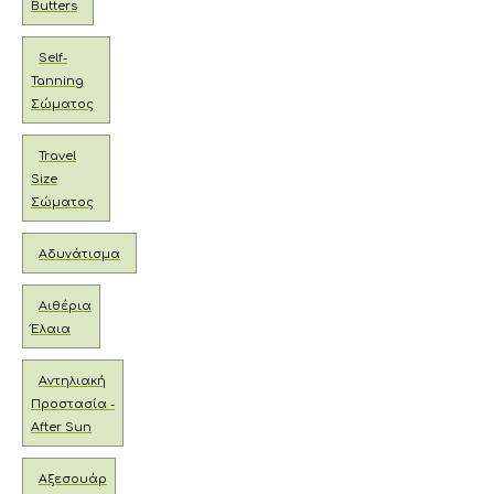
Butters
Self-
Tanning
Σώματος
Travel
Size
Σώματος
Αδυνάτισμα
Αιθέρια
Έλαια
Αντηλιακή
Προστασία -
After Sun
Αξεσουάρ