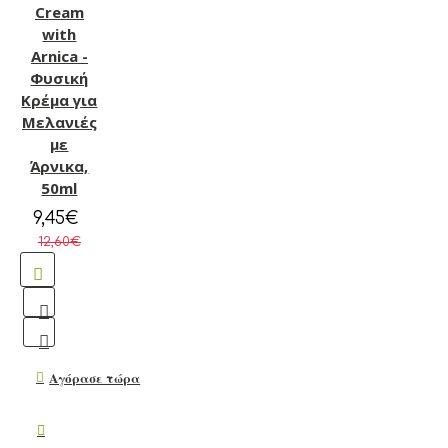
Cream
with
Arnica -
Φυσική
Κρέμα για
Μελανιές
με
Άρνικα,
50ml
9,45€
12,60€
Αγόρασε τώρα