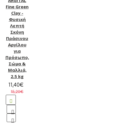
ARGITAL
Fine Green
Clay -
Φυσική
Λεπτή
Σκόνη
Πράσινου
Αργίλου
για
Πρόσωπο,
Σώμα &
Μαλλιά,
2.5 kg
11,40€
15,20€