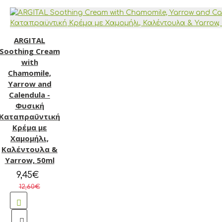
ARGITAL
Soothing Cream
with
Chamomile,
Yarrow and
Calendula -
Φυσική
Καταπραϋντική
Κρέμα με
Χαμομήλι,
Καλέντουλα &
Yarrow, 50ml
9,45€
12,60€