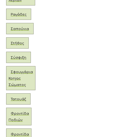
Χεριών
Ραγάδες
Σαπούνια
Στήθος
Σύσφιξη
Σφουγγάρια
Konjac
Σώματος
Τατουάζ
Φροντίδα
Ποδιών
Φροντίδα