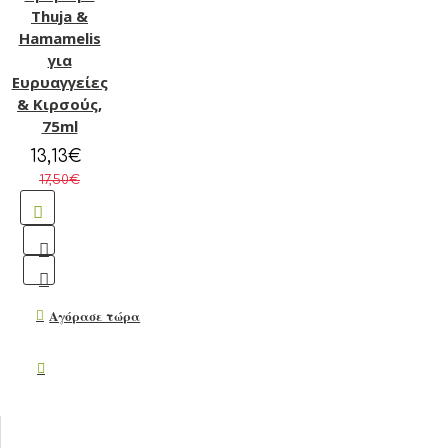
Thuja &
Hamamelis
για
Ευρυαγγείες
& Κιρσούς,
75ml
13,13€
17,50€
Αγόρασε τώρα