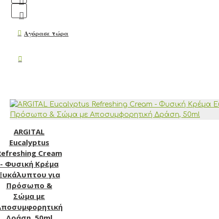
Αγόρασε τώρα
ARGITAL
Eucalyptus
Refreshing Cream
- Φυσική Κρέμα
Ευκάλυπτου για
Πρόσωπο &
Σώμα με
Αποσυμφορητική
Δράση, 50ml