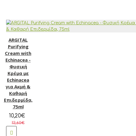
ARGITAL
Purifying
Cream with
Echinacea -
Φυσική
Κρέμα με
Echinacea
για Ακμή &
Καθαρή
Επιδερμίδα,
75ml
10,20€
13,60€