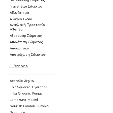
Self-Tanning Σώματος
Travel Size Σώματος
Αδυνάτισμα
Αιθέρια Έλαια
Αντηλιακή Προστασία -
After Sun
Αξεσουάρ Σώματος
Απολέπιση Σώματος
Αποσμητικά
Αποτρίχωση Σώματος
Αφρόλουτρα
Brands
Γυναικεία Υγιεινή
Εντομοαπωθητικά
Κρέμες Σώματος
Acorelle
Argital
Κυτταρίτιδα
Fair Squared
Hydrophil
Λάδια Σώματος με
Inika Organic
Konjac
Λάμψη
Lamazuna
Masmi
Μείωση Τριχοφυΐας
Nourish London
Purobio
Σώματος
Skinature