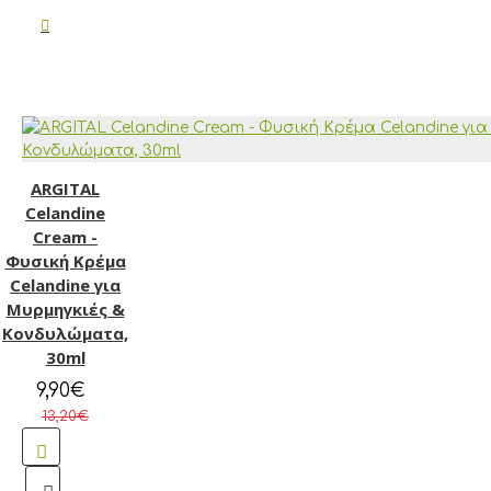
ARGITAL
Celandine
Cream -
Φυσική Κρέμα
Celandine για
Μυρμηγκιές &
Κονδυλώματα,
30ml
9,90€
13,20€