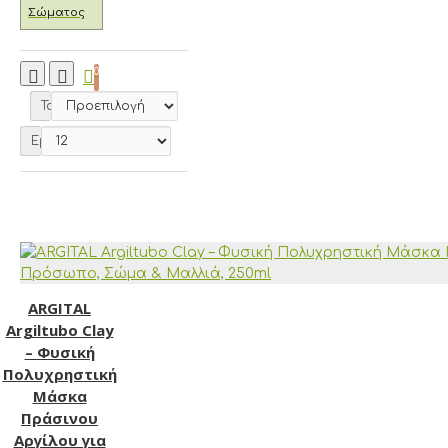
Σώματος
0
Ταξινόμηση:
Εμφάνιση:
ARGITAL
Argiltubo Clay
– Φυσική
Πολυχρηστική
Μάσκα
Πράσινου
Αργίλου για