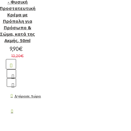
- Φυσική
Προστατευτική
Κρέμα με
Πρόπολη για
Πρόσωπο &
Σώμα, κατά της
Ακμής, 50ml
9,90€
13,20€
Αγόρασε τώρα