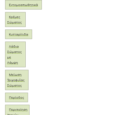
Εντομοαπωθητικά
Κρέμες
Σώματος
Κυτταρίτιδα
Λάδια
Σώματος
με
Λάμψη
Μείωση
Τριχοφυΐας
Σώματος
Περίοδος
Περιποίηση