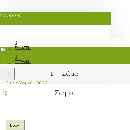
YOUR CART
ΣΎΝΔΕΣΗ
ΕΓΓΡΑΦΉ
Σώμα.
0 προϊόν(τα) - 0,00€
Σώμα.
0
Body