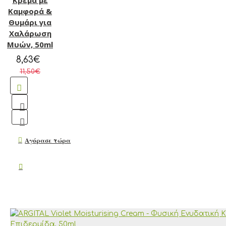
Κρέμα με
Καμφορά &
Θυμάρι για
Χαλάρωση
Μυών, 50ml
8,63€
11,50€
Αγόρασε τώρα