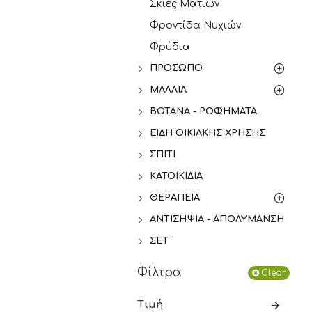
Σκιές Ματιών
Φροντίδα Νυχιών
Φρύδια
ΠΡΌΣΩΠΟ
ΜΑΛΛΙΆ
ΒΌΤΑΝΑ - ΡΟΦΉΜΑΤΑ
ΕΊΔΗ ΟΙΚΙΑΚΉΣ ΧΡΉΣΗΣ
ΣΠΊΤΙ
ΚΑΤΟΙΚΊΔΙΑ
ΘΕΡΑΠΕΊΑ
ΑΝΤΙΣΗΨΊΑ - ΑΠΟΛΎΜΑΝΣΗ
ΣΕΤ
Φίλτρα
Clear
Τιμή