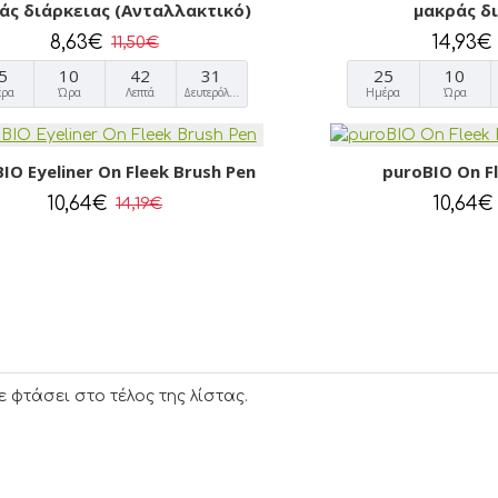
άς διάρκειας (Ανταλλακτικό)
μακράς δ
8,63€
14,93€
11,50€
5
10
42
30
25
10
έρα
Ώρα
Λεπτά
Δευτερόλεπτα
Ημέρα
Ώρα
IO Eyeliner On Fleek Brush Pen
puroBIO On Fl
10,64€
10,64€
14,19€
ε φτάσει στο τέλος της λίστας.