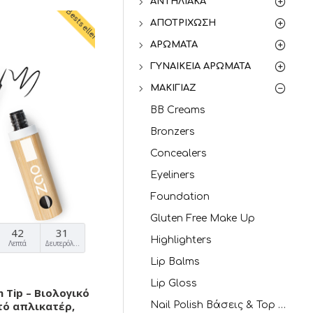
ΑΝΤΗΛΙΑΚΆ
Bestseller
ΑΠΟΤΡΊΧΩΣΗ
ΑΡΏΜΑΤΑ
ΓΥΝΑΙΚΕΊΑ ΑΡΏΜΑΤΑ
ΜΑΚΙΓΙΆΖ
BB Creams
Bronzers
Concealers
Eyeliners
Foundation
Gluten Free Make Up
42
30
Highlighters
Λεπτά
Δευτερόλεπτα
Lip Balms
Lip Gloss
h Tip – Βιολογικό
πτό απλικατέρ,
Nail Polish Βάσεις & Top Coat