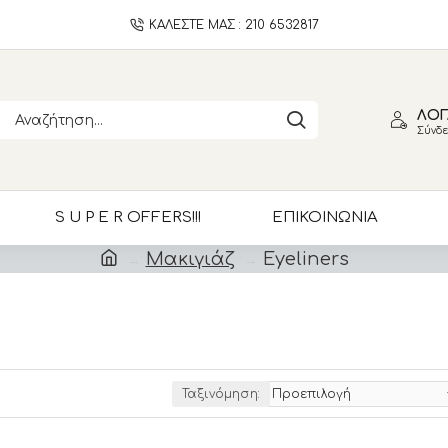
ΚΑΛΕΣΤΕ ΜΑΣ : 210 6532817
ΛΟΓ
Σύνδε
S U P E R OFFERS!!!
ΕΠΙΚΟΙΝΩΝΙΑ
Μακιγιάζ
Eyeliners
Ταξινόμηση: