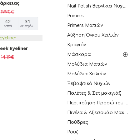
ιάρκειας
Nail Polish Βερνίκια Νυχιών
19,90€
Primers
42
30
Primers Ματιών
Λεπτά
Δευτερόλεπτα
Αύξηση Όγκου Χειλιών
Κραγιόν
eek Eyeliner
Μάσκαρα
14,19€
Μολύβια Ματιών
Μολύβια Χειλιών
Ξεβαφτικό Νυχιών
Παλέτες & Σετ μακιγιάζ
Περιποίηση Προσώπου Σώματος
Πινέλα & Αξεσουάρ Μακιγιάζ
Πούδρες
Ρουζ