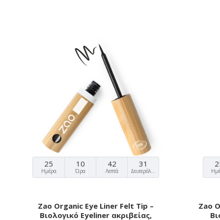
25
10
42
30
2
Ημέρα
Ώρα
Λεπτά
Δευτερόλεπτα
Ημ
Zao Organic Eye Liner Felt Tip –
Zao Or
Βιολογικό Eyeliner ακριβείας,
Βι