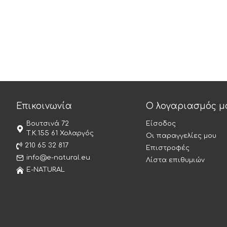
Επικοινωνία
Ο λογαριασμός μ
Βουτσινά 72
Είσοδος
T.K.155 61 Χολαργός
Οι παραγγελίες μου
210 65 32 817
Επιστροφές
info@e-natural.eu
Λίστα επιθυμιών
E-NATURAL