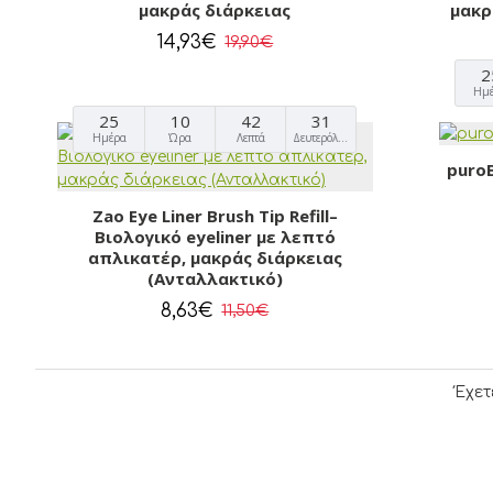
μακράς διάρκειας
μακρ
14,93€
19,90€
2
Ημ
25
10
42
30
Ημέρα
Ώρα
Λεπτά
Δευτερόλεπτα
puroB
Zao Eye Liner Brush Tip Refill–
Βιολογικό eyeliner με λεπτό
απλικατέρ, μακράς διάρκειας
(Ανταλλακτικό)
8,63€
11,50€
Έχετ