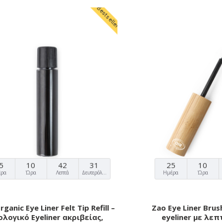
Bestseller
5
10
42
30
25
10
έρα
Ώρα
Λεπτά
Δευτερόλεπτα
Ημέρα
Ώρα
ganic Eye Liner Felt Tip Refill –
Zao Eye Liner Brus
ολογικό Eyeliner ακριβείας,
eyeliner με λε